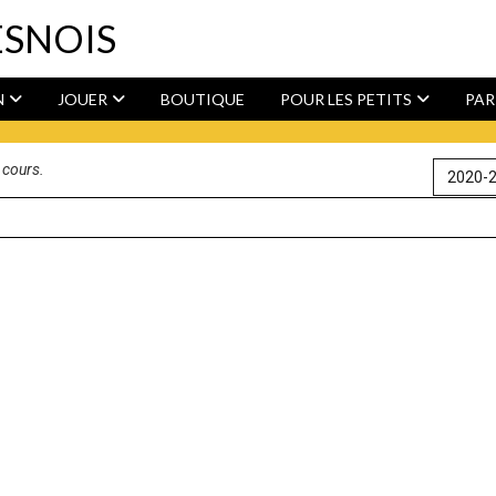
ESNOIS
N
JOUER
BOUTIQUE
POUR LES PETITS
PAR
 cours.
2020-