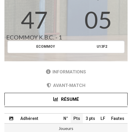
47
05
ECOMMOY K.B.C. - 1
ECOMMOY
U13F2
INFORMATIONS
AVANT-MATCH
RÉSUMÉ
Adhérent
N°
Pts
3 pts
LF
Fautes
Joueurs