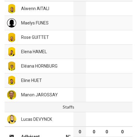
Alwenn AITALI
Maelys FUNES
Rose GUITTET
Elena HAMEL
Eléana HORNBURG
Eline HUET
Manon JAROSSAY
Staffs
Lucas DEVYNCK
0
0
0
0
Adhérent
N°